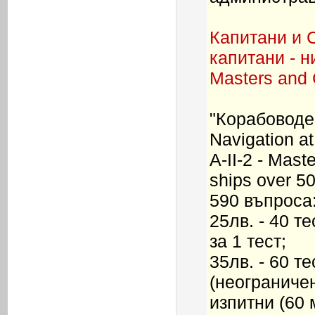
Капитани и 
капитани - н
Masters and 
"Корабоводен
Navigation a
A-II-2 - Mast
ships over 50
590 въпроса
25лв. - 40 т
за 1 тест;
35лв. - 60 т
(неограничен
изпитни (60 м