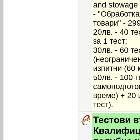
and stowage 
- "Обработк
товари" - 29
20лв. - 40 т
за 1 тест;
30лв. - 60 т
(неограничен
изпитни (60 м
50лв. - 100 т
самоподгото
време) + 20 
тест).
Тестови в
Квалифиц