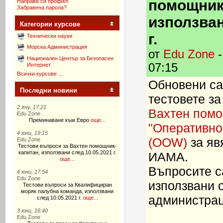
помощник
Направи си профил!
Забравена парола?
използван
Категории курсове
г.
Технически науки
Морска Администрация
от
Edu Zone
-
Национален Център за Безопасен
07:15
Интернет
Всички курсове
...
Обновени са
Последни новини
тестовете за
2 яну, 17:21
Вахтен помо
Edu Zone
Преминаване към Евро
още...
"Оперативно“
4 юни, 19:15
(OOW)
за яв
Edu Zone
Тестови въпроси за Вахтен помощник-
капитан, използвани след 10.05.2021 г.
ИАМА.
още...
Въпросите са
4 юни, 17:54
Edu Zone
използвани 
Тестови въпроси за Квалифициран
моряк палубна команда, използвани
администраци
след 10.05.2021 г.
още...
3 юни, 16:40
Edu Zone