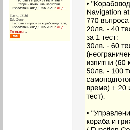
Тестови въпроси за Капитани и
• "Корабовод
Старши помощник-капитани,
използвани след 10.05.2021 г.
още...
Navigation at
3 юни, 16:36
770 въпроса
Edu Zone
Тестови въпроси за корабоводители,
20лв. - 40 т
използвани след 10.05.2021 г.
още...
По-стари
...
за 1 тест;
30лв. - 60 т
(неограничен
изпитни (60 м
50лв. - 100 т
самоподгото
време) + 20 
тест).
• "Управлен
кораба и гри
/ Function Co