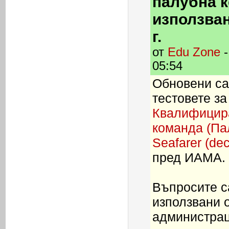
палубна 
използван
г.
от
Edu Zone
-
05:54
Обновени са
тестовете за
Квалифицир
команда (Па
Seafarer (de
пред ИАМА.
Въпросите са
използвани 
администраци