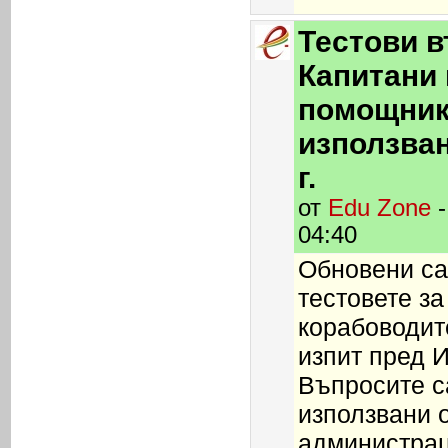
Тестови в
Капитани
помощник
използван
г.
от
Edu Zone
-
04:40
Обновени са
тестовете за
корабоводит
изпит пред 
Въпросите са
използвани 
администраци