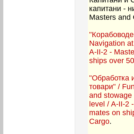
капитани - н
Masters and 
"Корабоводен
Navigation a
A-II-2 - Mast
ships over 5
"Обработка 
товари" / Fu
and stowage
level / A-II-2
mates on shi
Cargo
.