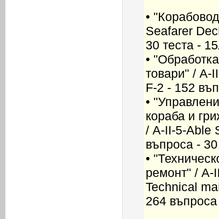
• "Корабоводе
Seafarer Deck
30 теста - 15
• "Обработк
товари" / A-I
F-2 - 152 въп
• "Управлен
кораба и гри
/ A-II-5-Able
въпроса - 30
• "Техничес
ремонт" / A-I
Technical ma
264 въпроса 