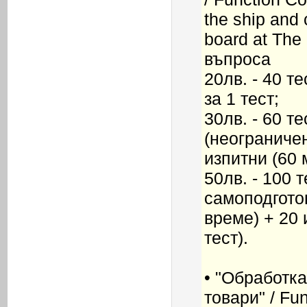
the ship and 
board at The 
въпроса
20лв. - 40 т
за 1 тест;
30лв. - 60 т
(неограничен
изпитни (60 м
50лв. - 100 т
самоподгото
време) + 20 
тест).
• "Обработк
товари" / Fu