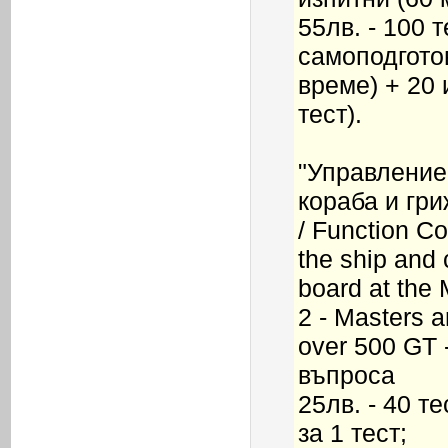
55лв. - 100 т
самоподгото
време) + 20 
тест).
"Управление
кораба и гри
/ Function Co
the ship and 
board at the 
2 - Masters 
over 500 GT -
въпроса
25лв. - 40 т
за 1 тест;