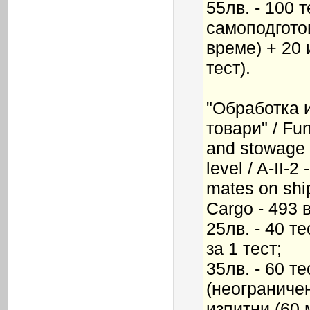
55лв. - 100 т
самоподгото
време) + 20 
тест).
"Обработка 
товари" / Fu
and stowage
level / A-II-2
mates on shi
Cargo - 493 
25лв. - 40 т
за 1 тест;
35лв. - 60 т
(неограничен
изпитни (60 м