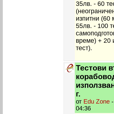
35лв. - 60 т
(неограничен
изпитни (60 м
55лв. - 100 т
самоподгото
време) + 20 
тест).
Тестови в
корабово
използван
г.
от
Edu Zone
-
04:36