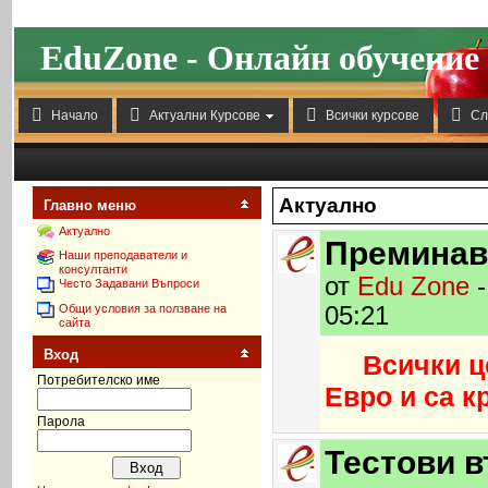
EduZone - Онлайн обучение




Начало
Актуални Курсове
Всички курсове
Сл
Актуално
Главно меню
Актуално
Преминав
Наши преподаватели и
консултанти
от
Edu Zone
-
Често Задавани Въпроси
Общи условия за ползване на
05:21
сайта
Вход
Всички ц
Потребителско име
Евро и са к
Парола
Тестови в