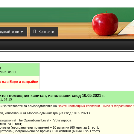

едвайте ни
Контакти
о
2026, 05:21
а са в Евро и са крайни
хтен помощник-капитан, използвани след 10.05.2021 г.
21, 07:15
и за тестовете за самоподготовка на
Вахтен помощник-капитани - ниво "Оперативно“ /
зи, използвани от Морска администрация след 10.05.2021 г.
avigation at The Operational Level - 770 въпроса
мин. за 1 тест;
готовка (неограничени по време) + 10 изпитни (60 мин. за 1 тест);
дготовка (неограничени по време) + 20 изпитни (60 мин. за 1 тест).