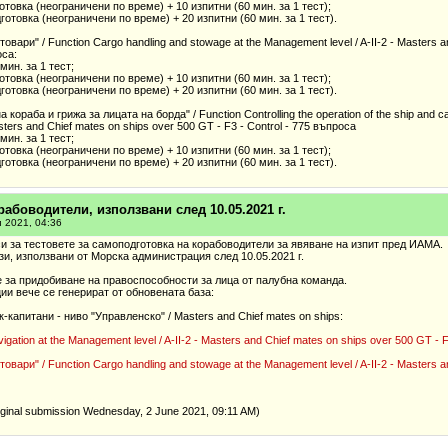
готовка (неограничени по време) + 10 изпитни (60 мин. за 1 тест);
дготовка (неограничени по време) + 20 изпитни (60 мин. за 1 тест).
вари" / Function Cargo handling and stowage at the Management level / A-II-2 - Masters a
оса:
мин. за 1 тест;
готовка (неограничени по време) + 10 изпитни (60 мин. за 1 тест);
дготовка (неограничени по време) + 20 изпитни (60 мин. за 1 тест).
кораба и грижа за лицата на борда" / Function Controlling the operation of the ship and ca
asters and Chief mates on ships over 500 GT - F3 - Control - 775 въпроса
мин. за 1 тест;
готовка (неограничени по време) + 10 изпитни (60 мин. за 1 тест);
дготовка (неограничени по време) + 20 изпитни (60 мин. за 1 тест).
рабоводители, използвани след 10.05.2021 г.
и 2021, 04:36
 за тестовете за самоподготовка на корабоводители за явяване на изпит пред ИАМА.
зи, използвани от Морска администрация след 10.05.2021 г.
 за придобиване на правоспособности за лица от палубна команда.
ии вече се генерират от обновената база:
капитани - ниво "Управленско" / Masters and Chief mates on ships:
gation at the Management level / A-II-2 - Masters and Chief mates on ships over 500 GT - 
вари" / Function Cargo handling and stowage at the Management level / A-II-2 - Masters a
iginal submission Wednesday, 2 June 2021, 09:11 AM
)