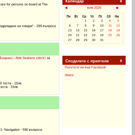
Календар
care for persons on board at The
◀
юли 2026
▶
Пн
Вт
Ср
Чт
Пт
Сб
Нд
1
2
3
4
5
6
7
8
9
10
11
12
 подреждане на товари" - 299 въпроса
13
14
15
16
17
18
19
20
21
22
23
24
25
26
27
28
29
30
31
цман) / Able Seafarer (deck)
за
Споделете с приятели
Посетете ни във Facebook
Share
0 теста - 15лв.
теста - 15лв.
F1- Navigation - 590 въпроса: