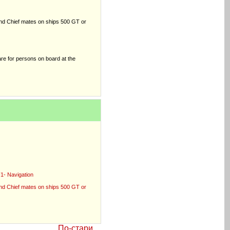
nd Chief mates on ships 500 GT or
re for persons on board at the
F1- Navigation
nd Chief mates on ships 500 GT or
По-стари
...