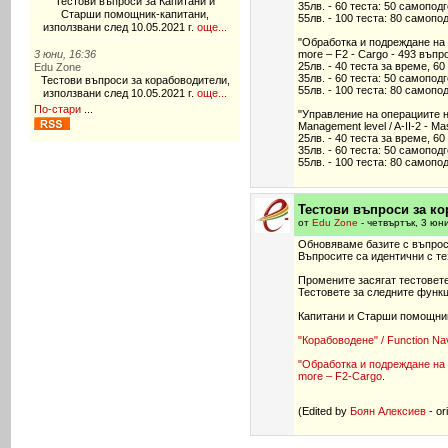
Тестови въпроси за Капитани и
35лв. - 60 теста: 50 самопод
Старши помощник-капитани,
55лв. - 100 теста: 80 самопо
използвани след 10.05.2021 г.
още...
"Обработка и подреждане на то
3 юни, 16:36
more – F2 - Cargo - 493 въпр
25лв. - 40 теста за време, 60 
Edu Zone
35лв. - 60 теста: 50 самопод
Тестови въпроси за корабоводители,
55лв. - 100 теста: 80 самопо
използвани след 10.05.2021 г.
още...
По-стари
...
"Управление на операциите на 
Management level / A-II-2 - M
25лв. - 40 теста за време, 60 
35лв. - 60 теста: 50 самопод
55лв. - 100 теста: 80 самопо
Тестови въпроси за ко
от
Edu Zone
- четвъртък, 3 юн
Обновяваме базите с въпроси
Въпросите са идентични с те
Промените засягат тестовете
Тестовете за следните функц
Капитани и Старши помощник-
"Корабоводене" / Function Navi
"Обработка и подреждане на то
more – F2-Cargo
.
(
Edited by
Боян Алексиев
- or