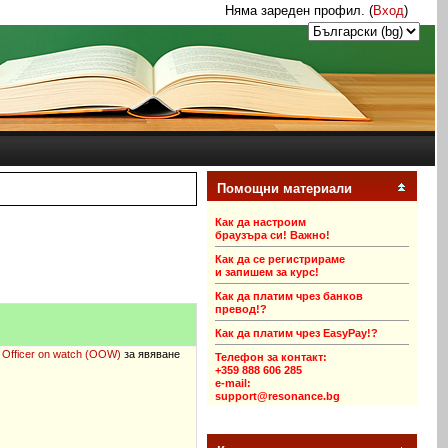
Няма зареден профил. (
Вход
)
Помощни материали
Как да настроим
браузъра си! Важно!
Как да се регистрираме
и запишем за курс!
Как да платим чрез банков
превод!?
Как да платим чрез EasyPay!?
 Officer on watch (OOW)
за явяване
Телeфон за контакт:
+359
888 606 285
e-mail:
support@resonance.bg