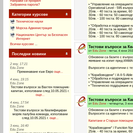
Направи си профил!
• "Управление на операциите н
Забравена парола?
Operational Level - 595 въпро
20лв. - 40 теста за време, 60 
Категории курсове
30лв. - 60 теста: 50 самопод
50лв. - 100 теста: 80 самопо
Технически науки
• "Обработка и подреждане на
Морска Администрация
20лв. - 40 теста за време, 60 
30лв. - 60 теста: 50 самопод
Национален Център за Безопасен
50лв. - 100 теста: 80 самопо
Интернет
Всички курсове
...
Тестови въпроси за Кв
от
Edu Zone
- петък, 4 юни 20
Последни новини
Обновени са базите с въпрос
явяване на изпит пред ИАМА
2 яну, 17:21
Edu Zone
Въпросите са идентични с те
Преминаване към Евро
още...
• "Корабоводене" / A-II-5-Able
• "Обработка и подреждане на 
4 юни, 19:15
• "Управление на операциите н
Edu Zone
• "Техническо поддържане и ре
Тестови въпроси за Вахтен помощник-
капитан, използвани след 10.05.2021 г.
още...
Тестови въпроси за Ка
4 юни, 17:54
от
Edu Zone
- четвъртък, 3 юн
Edu Zone
Обновени са базите с въпрос
Тестови въпроси за Квалифициран
Въпросите са идентични с те
моряк палубна команда, използвани
след 10.05.2021 г.
още...
Капитани и Старши помощник-
3 юни, 16:40
"Корабоводене" / Function Nav
Edu Zone
25лв. - 40 теста за време, 60 