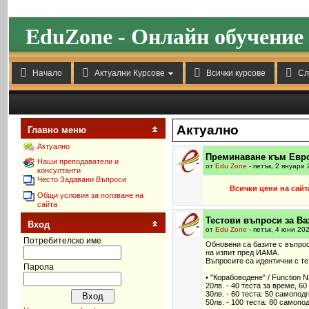
EduZone - Онлайн обучение




Начало
Актуални Курсове
Всички курсове
Сл
Актуално
Главно меню
Актуално
Преминаване към Евр
Наши преподаватели и
от
Edu Zone
- петък, 2 януари 
консултанти
Често Задавани Въпроси
Всички цени на сайт
Общи условия за ползване на
сайта
Тестови въпроси за Ва
Вход
от
Edu Zone
- петък, 4 юни 20
Потребителско име
Обновени са базите с въпрос
на изпит пред ИАМА.
Въпросите са идентични с те
Парола
• "Корабоводене" / Function N
20лв. - 40 теста за време, 60 
30лв. - 60 теста: 50 самопод
50лв. - 100 теста: 80 самопо