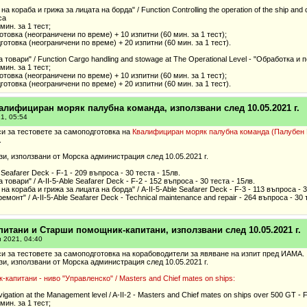
а кораба и грижа за лицата на борда" / Function Controlling the operation of the ship and 
са
мин. за 1 тест;
готовка (неограничени по време) + 10 изпитни (60 мин. за 1 тест);
дготовка (неограничени по време) + 20 изпитни (60 мин. за 1 тест).
 товари" / Function Cargo handling and stowage at The Operational Level - "Обработка и
мин. за 1 тест;
готовка (неограничени по време) + 10 изпитни (60 мин. за 1 тест);
дготовка (неограничени по време) + 20 изпитни (60 мин. за 1 тест).
алифициран моряк палубна команда, използвани след 10.05.2021 г.
21, 05:54
и за тестовете за самоподготовка на
Квалифициран моряк палубна команда (Палубен Бо
.
зи, използвани от Морска администрация след 10.05.2021 г.
 Seafarer Deck - F-1 - 209 въпроса - 30 теста - 15лв.
товари" / A-II-5-Able Seafarer Deck - F-2 - 152 въпроса - 30 теста - 15лв.
а кораба и грижа за лицата на борда" / A-II-5-Able Seafarer Deck - F-3 - 113 въпроса - 3
монт" / A-II-5-Able Seafarer Deck - Technical maintenance and repair - 264 въпроса - 30 
питани и Старши помощник-капитани, използвани след 10.05.2021 г.
и 2021, 04:40
и за тестовете за самоподготовка на корабоводители за явяване на изпит пред ИАМА.
зи, използвани от Морска администрация след 10.05.2021 г.
капитани - ниво "Управленско" / Masters and Chief mates on ships:
igation at the Management level / A-II-2 - Masters and Chief mates on ships over 500 GT - 
мин. за 1 тест;